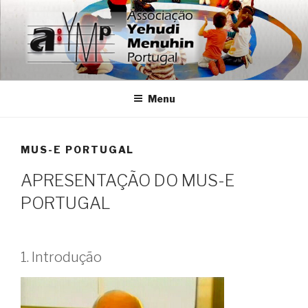
Saltar
para
o
conteúdo
ASSOCIAÇÃO YEHUDI
Associação dos Amigos da Fundação Internacional Yehudi
Menuhin em Portugal
MENUHIN PORTUGAL
Menu
MUS-E PORTUGAL
APRESENTAÇÃO DO MUS-E
PORTUGAL
1. Introdução