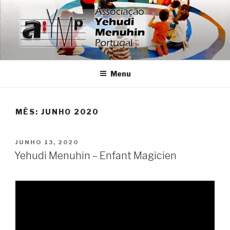
Saltar
para
o
conteúdo
ASSOCIAÇÃO YEHUDI
Associação dos Amigos da Fundação Internacional Yehudi
Menuhin em Portugal
MENUHIN PORTUGAL
Menu
MÊS: JUNHO 2020
PUBLICADO
JUNHO 13, 2020
EM
Yehudi Menuhin – Enfant Magicien