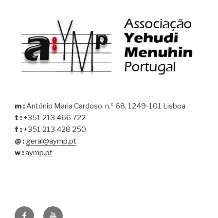
m :
António Maria Cardoso, n.º 68, 1249-101 Lisboa
t :
+351 213 466 722
f :
+351 213 428 250
@ :
geral@aymp.pt
w :
aymp.pt
Facebook
Youtube