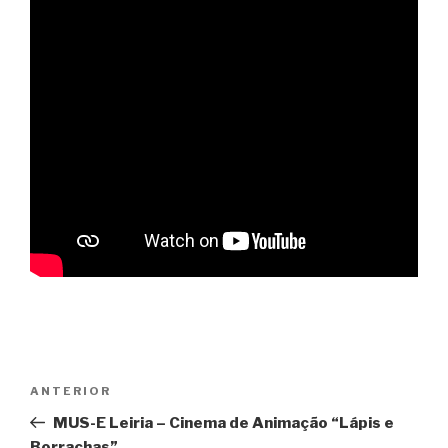
Navegação
ANTERIOR
Conteúdo
de
anterior
MUS-E Leiria – Cinema de Animação “Lápis e
artigos
Borrachas”