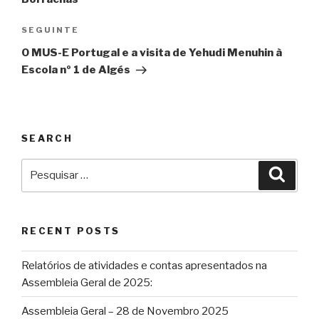
SEGUINTE
Conteúdo
seguinte
O MUS-E Portugal e a visita de Yehudi Menuhin à
Escola nº 1 de Algés
SEARCH
Pesquisar
Pesqu
por:
RECENT POSTS
Relatórios de atividades e contas apresentados na
Assembleia Geral de 2025:
Assembleia Geral – 28 de Novembro 2025