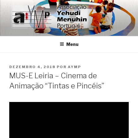
Saltar
para
o
conteúdo
ASSOCIAÇÃO YEHUDI
Associação dos Amigos da Fundação Internacional Yehudi
Menuhin em Portugal
MENUHIN PORTUGAL
Menu
PUBLICADO
DEZEMBRO 4, 2018
POR
AYMP
EM
MUS-E Leiria – Cinema de
Animação “Tintas e Pincéis”