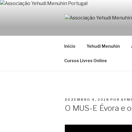
Saltar
para
o
ASSOCIAÇ
conteúdo
Associação dos Amigos da Fu
Início
Yehudi Menuhin
Cursos Livres Online
PUBLICADO
DEZEMBRO 4, 2018
POR
AYM
EM
O MUS-E Évora e 