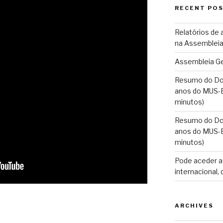
RECENT PO
Relatórios de 
na Assembleia
Assembleia Ge
Resumo do Doc
anos do MUS-E
minutos)
Resumo do Doc
anos do MUS-E
minutos)
Pode aceder a
internacional,
ARCHIVES