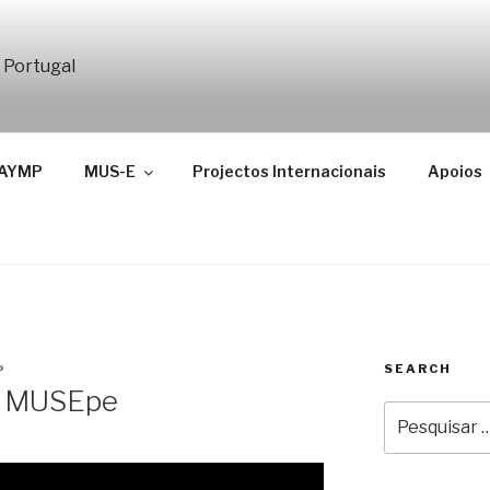
ÃO YEHUDI MENUHIN
ndação Internacional Yehudi Menuhin em Portugal
AYMP
MUS-E
Projectos Internacionais
Apoios
SEARCH
P
o MUSEpe
Pesquisar
por: