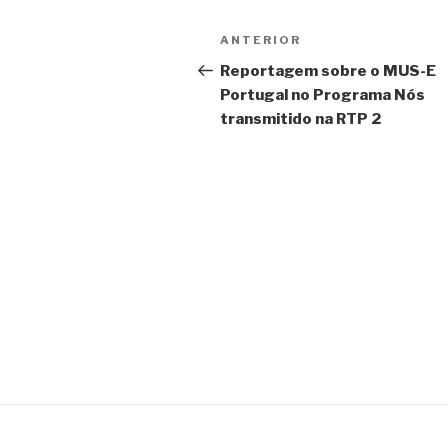
Navegação
ANTERIOR
Conteúdo
de
anterior
Reportagem sobre o MUS-E
Portugal no Programa Nós
artigos
transmitido na RTP 2